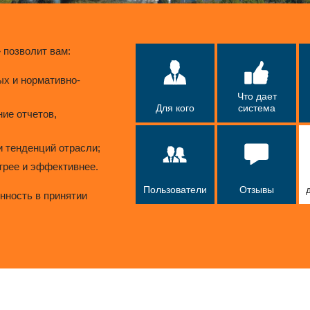
 позволит вам:
ых и нормативно-
Что дает
Для кого
система
ние отчетов,
и тенденций отрасли;
рее и эффективнее.
Пользователи
Отзывы
нность в принятии