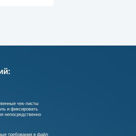
ий:
венные чек-листы
оль и фиксировать
ля непосредственно
ные требования в файл