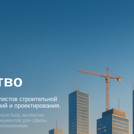
:
тво
листов строительной
ий и проектирования.
евую базу экспертно
окументов для сферы
требованиями