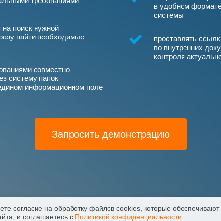
уальными требованиями
в удобном формате
системы
 на поиск нужной
разу найти необходимые
проставлять ссылк
во внутренних док
контроля актуальн
бованиями совместно
ез систему папок
 едином информационном поле
Запросить демонстрацию
одекс Люкс»
,
2026
. Исключительные авторские и смежные права принадлежа
аете согласие на обработку файлов сооkiеs, которые обеспечивают
Политика конфиденциальности персональных данных
йта, и соглашаетесь с
Политикой конфиденциальности
.