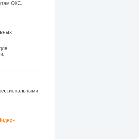
ктам ОКС.
ивных
для
и,
офессиональными
Лидер»