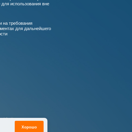
 для использования вне
и на требования
ументах для дальнейшего
ости
т АО «Кодекс».
Хорошо