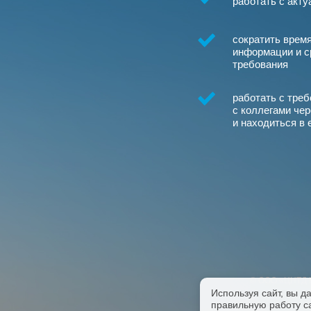
работать с акт
сократить время
информации и с
требования
работать с тре
с коллегами чер
и находиться в
©
ООО «ЦНТД К
Используя сайт, вы д
правильную работу са