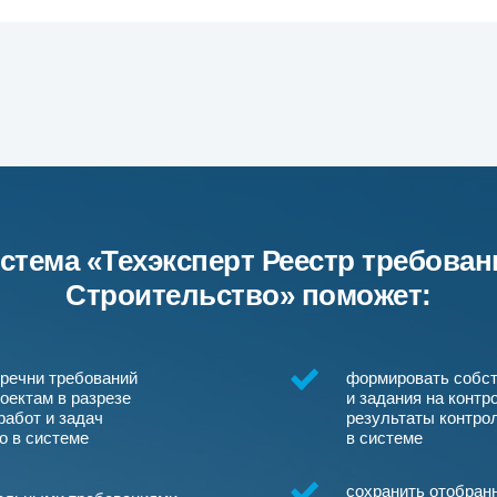
стема «Техэксперт Реестр требован
Строительство» поможет:
речни требований
формировать собст
оектам в разрезе
и задания на контр
работ и задач
результаты контро
о в системе
в системе
сохранить отобран